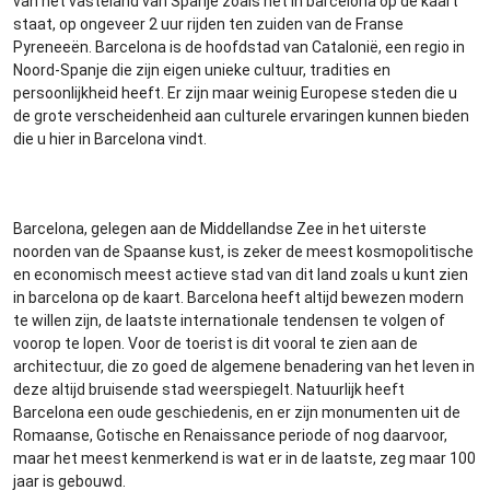
van het vasteland van Spanje zoals het in barcelona op de kaart
staat, op ongeveer 2 uur rijden ten zuiden van de Franse
Pyreneeën. Barcelona is de hoofdstad van Catalonië, een regio in
Noord-Spanje die zijn eigen unieke cultuur, tradities en
persoonlijkheid heeft. Er zijn maar weinig Europese steden die u
de grote verscheidenheid aan culturele ervaringen kunnen bieden
die u hier in Barcelona vindt.
Barcelona, gelegen aan de Middellandse Zee in het uiterste
noorden van de Spaanse kust, is zeker de meest kosmopolitische
en economisch meest actieve stad van dit land zoals u kunt zien
in barcelona op de kaart. Barcelona heeft altijd bewezen modern
te willen zijn, de laatste internationale tendensen te volgen of
voorop te lopen. Voor de toerist is dit vooral te zien aan de
architectuur, die zo goed de algemene benadering van het leven in
deze altijd bruisende stad weerspiegelt. Natuurlijk heeft
Barcelona een oude geschiedenis, en er zijn monumenten uit de
Romaanse, Gotische en Renaissance periode of nog daarvoor,
maar het meest kenmerkend is wat er in de laatste, zeg maar 100
jaar is gebouwd.