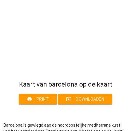
Kaart van barcelona op de kaart
print
system_update_alt
PRINT
DOWNLOADEN
Barcelona is gewiegd aan de noordoostelijke mediterrane kust